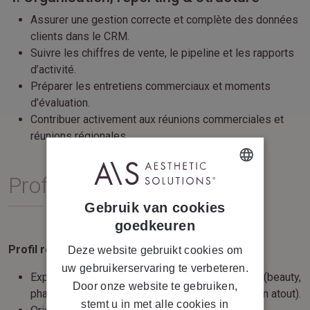
Assurer une gestion correcte et complète des données
clients dans le CRM.
Suivre les chiffres de vente, le pipeline et les rapports
d’activité.
Préparer les entretiens commerciaux et moments
d’évaluation.
Contribuer activement aux réunions commerciales et
réunions régionales.
Profil & Compétences
DUTCH
Gebruik van cookies
FRENCH
goedkeuren
Profil requis
Deze website gebruikt cookies om
uw gebruikerservaring te verbeteren.
Expérience dans une fonction commerciale B2B (beauty,
Door onze website te gebruiken,
pharma, medical ou marque premium constitue un atout).
stemt u in met alle cookies in