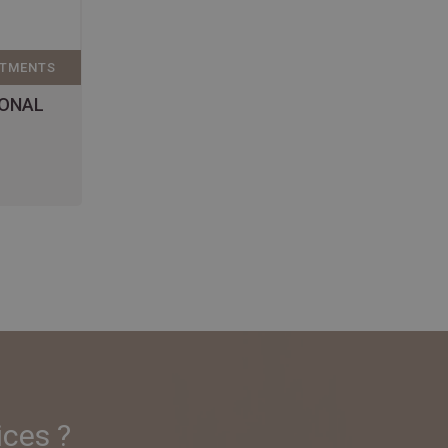
ATMENTS
IONAL
ices ?