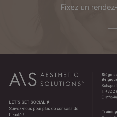
Fixez un rendez
Siège so
Belgiqu
Schapen
T.
+32 2 
E.
info@a
LET’S GET SOCIAL #
Suivez-nous pour plus de conseils de
Trainin
beauté !