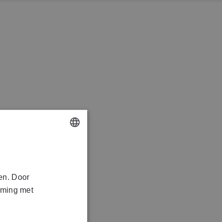
DUTCH
FRENCH
en. Door
mming met