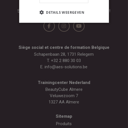
LET’S GET SOCIAL #
Suivez-nous pour plus de conseils de beauté !
DETAILS WEERGEVEN
Siège social et centre de formation Belgique
Schapenbaan 28, 1731 Relegem
T.
+32 2 880 30 03
E.
info@aes-solutions.be
Trainingcenter Nederland
BeautyCube Almere
Veluwezoom 7
1327 AA Almere
Sitemap
Produits