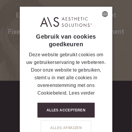
Envie de découvrir nos produits et
services ?
DUTCH
Fixez un rendez-vous sans engagement
Gebruik van cookies
avec nos Beauty Experts !
FRENCH
goedkeuren
Deze website gebruikt cookies om
uw gebruikerservaring te verbeteren.
CONTACTEZ-NOUS
Door onze website te gebruiken,
stemt u in met alle cookies in
overeenstemming met ons
Cookiebeleid.
Lees verder
ALLES ACCEPTEREN
ALLES AFWIJZEN