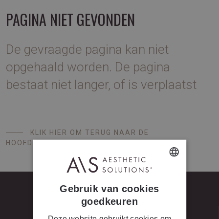
PAGINA NIET GEVONDEN
De gevraagde pagina kan niet
opgehaald worden. De pagina
bestaat niet langer, of is verplaatst
KLIK HIER OM TERUG NAAR DE
HOOFDPAGINA TE GAAN
DUTCH
Gebruik van cookies
FRENCH
goedkeuren
Deze website gebruikt cookies om