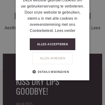
uw gebruikerservaring te verbeteren.
NIEUWS
&
EVENEMENTEN
Door onze website te gebruiken,
stemt u in met alle cookies in
overeenstemming met ons
®
Aesthetic Solutions
loopt voorop in de markt. Lees
Cookiebeleid.
Lees verder
hier over onze laatste noviteiten.
ALLES ACCEPTEREN
ALLES AFWIJZEN
HA DENSIMATRIX LIPS -
DETAILS WEERGEVEN
KISS DRY LIPS
GOODBYE!
08.04.2025