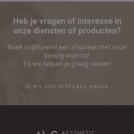
Heb je vragen of interesse in
onze diensten of producten?
Boek vrijblijvend een afspraak met onze
beauty experts!
En we helpen je graag verder!
IK WIL EEN AFSPRAAK MAKEN